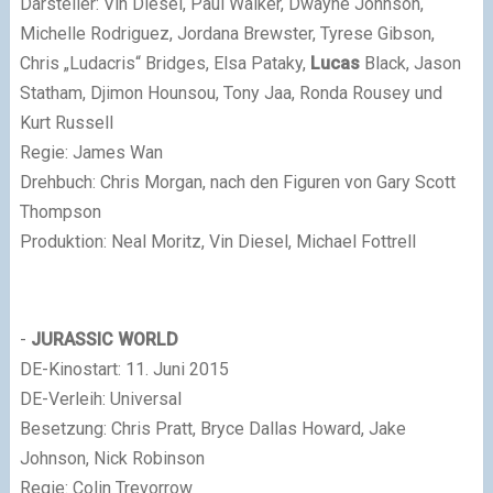
Darsteller: Vin Diesel, Paul Walker, Dwayne Johnson,
Michelle Rodriguez, Jordana Brewster, Tyrese Gibson,
Chris „Ludacris“ Bridges, Elsa Pataky,
Lucas
Black, Jason
Statham, Djimon Hounsou, Tony Jaa, Ronda Rousey und
Kurt Russell
Regie: James Wan
Drehbuch: Chris Morgan, nach den Figuren von Gary Scott
Thompson
Produktion: Neal Moritz, Vin Diesel, Michael Fottrell
-
JURASSIC WORLD
DE-Kinostart: 11. Juni 2015
DE-Verleih: Universal
Besetzung: Chris Pratt, Bryce Dallas Howard, Jake
Johnson, Nick Robinson
Regie: Colin Trevorrow