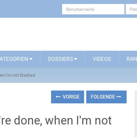
ATEGORIEN
DOSSIERS
VIDEOS
RAN
en I'm not finished
VORIGE
FOLGENDE
're done, when I'm not