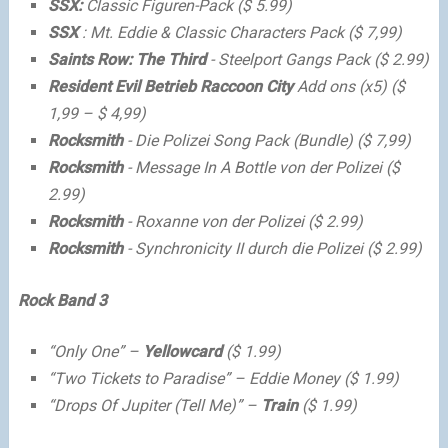
SSX:
Classic Figuren-Pack
($ 5.99)
SSX
: Mt.
Eddie & Classic Characters Pack ($ 7,99)
Saints Row: The Third
- Steelport Gangs Pack ($ 2.99)
Resident Evil Betrieb Raccoon City
Add ons (x5) ($
1,99 – $ 4,99)
Rocksmith
- Die Polizei Song Pack (Bundle) ($ 7,99)
Rocksmith
- Message In A Bottle von der Polizei ($
2.99)
Rocksmith
- Roxanne von der Polizei ($ 2.99)
Rocksmith
- Synchronicity II durch die Polizei ($ 2.99)
Rock Band 3
“Only One” –
Yellowcard
($ 1.99)
“Two Tickets to Paradise” – Eddie Money ($ 1.99)
“Drops Of Jupiter (Tell Me)” –
Train
($ 1.99)