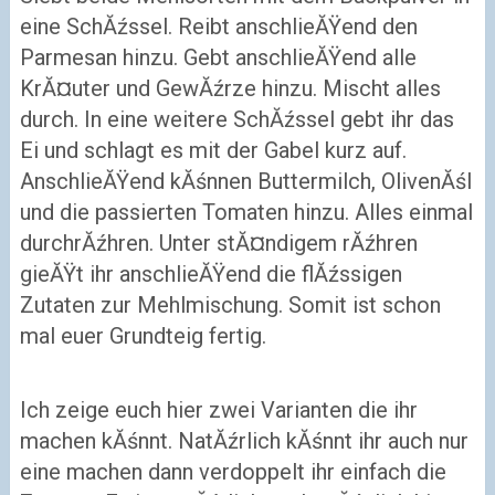
eine SchĂźssel. Reibt anschlieĂŸend den
Parmesan hinzu. Gebt anschlieĂŸend alle
KrĂ¤uter und GewĂźrze hinzu. Mischt alles
durch. In eine weitere SchĂźssel gebt ihr das
Ei und schlagt es mit der Gabel kurz auf.
AnschlieĂŸend kĂśnnen Buttermilch, OlivenĂśl
und die passierten Tomaten hinzu. Alles einmal
durchrĂźhren. Unter stĂ¤ndigem rĂźhren
gieĂŸt ihr anschlieĂŸend die flĂźssigen
Zutaten zur Mehlmischung. Somit ist schon
mal euer Grundteig fertig.
Ich zeige euch hier zwei Varianten die ihr
machen kĂśnnt. NatĂźrlich kĂśnnt ihr auch nur
eine machen dann verdoppelt ihr einfach die