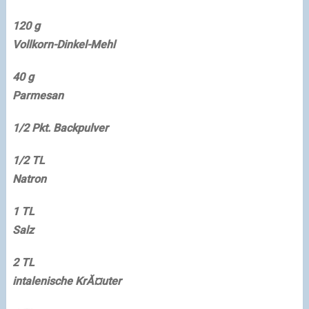
120 g
Vollkorn-Dinkel-Mehl
40 g
Parmesan
1/2 Pkt.
Backpulver
1/2 TL
Natron
1 TL
Salz
2 TL
intalenische KrĂ¤uter