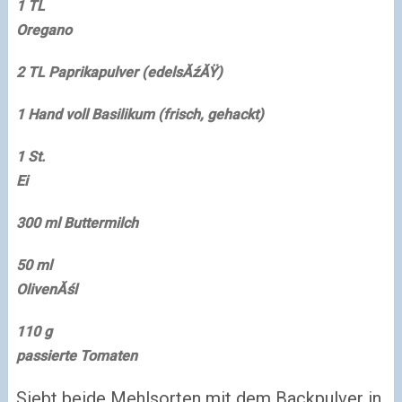
1 TL
Oregano
2 TL
Paprikapulver (edelsĂźĂŸ)
1 Hand voll
Basilikum (frisch, gehackt)
1 St.
Ei
300 ml
Buttermilch
50 ml
OlivenĂśl
110 g
passierte Tomaten
Siebt beide Mehlsorten mit dem Backpulver in