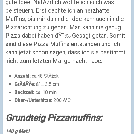
gute Idee! NatĂźrlich wollte ich auch was
beisteuern. Erst dachte ich an herzhafte
Muffins, bis mir dann die Idee kam auch in die
Pizzarichtung zu gehen. Man kann nie genug
Pizza dabei haben đŸ˜‰ Gesagt getan. Somit
sind diese Pizza Muffins entstanden und ich
kann jetzt schon sagen, dass ich sie bestimmt
nicht zum letzten Mal gemacht habe.
Anzahl:
ca.48 StĂźck
GrĂśĂŸe:
âˆ… 3,5 cm
Backzeit:
ca. 18 min
Ober-/Unterhitze:
200 Â°C
Grundteig Pizzamuffins:
140 g
Mehl