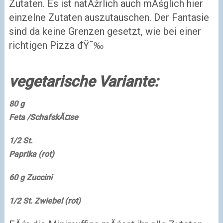
Zutaten. Es ist natĂźrlich auch mĂśglich hier
einzelne Zutaten auszutauschen. Der Fantasie
sind da keine Grenzen gesetzt, wie bei einer
richtigen Pizza đŸ˜‰
vegetarische Variante:
80 g
Feta /SchafskĂ¤se
1/2 St.
Paprika (rot)
60 g
Zuccini
1/2 St.
Zwiebel (rot)