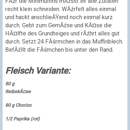
FĂźr die Minimuffins mĂźsst ihr alle Zutaten
recht klein schneiden. WĂźrfelt alles einmal
und hackt anschlieĂŸend noch einmal kurz
durch. Gebt zum GemĂźse und KĂ¤se die
HĂ¤lfte des Grundteiges und rĂźhrt alles gut
durch. Setzt 24 FĂśrmchen in das Muffinblech.
BefĂźllt die FĂśmchen bis unter den Rand.
Fleisch Variante:
80 g
ReibekĂ¤se
80 g
Chorizo
1/2
Paprika (rot)