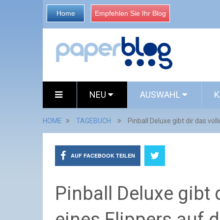
Home
Empfehlen Sie Ihr Blog
NEU
AUSWAHL
K
HOME
TAGEBUCH
Pinball Deluxe gibt dir das v
AUF FACEBOOK TEILEN
Pinball Deluxe gibt 
eines Flippers auf