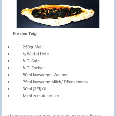
Für den Teig:
250gr Mehl
½ Würfel Hefe
¼ Tl Salz
¼ Tl Zucker
50ml lauwarmes Wasser
75ml lauwarme Milch/ Pflanzendrink
30ml (3El) Öl
Mehl zum Ausrollen