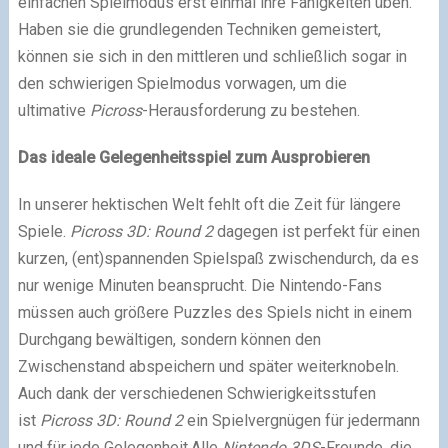
einfachen Spielmodus erst einmal ihre Fähigkeiten üben.
Haben sie die grundlegenden Techniken gemeistert,
können sie sich in den mittleren und schließlich sogar in
den schwierigen Spielmodus vorwagen, um die
ultimative
Picross
-Herausforderung zu bestehen.
Das ideale Gelegenheitsspiel zum Ausprobieren
In unserer hektischen Welt fehlt oft die Zeit für längere
Spiele.
Picross 3D: Round 2
dagegen ist perfekt für einen
kurzen, (ent)spannenden Spielspaß zwischendurch, da es
nur wenige Minuten beansprucht. Die Nintendo-Fans
müssen auch größere Puzzles des Spiels nicht in einem
Durchgang bewältigen, sondern können den
Zwischenstand abspeichern und später weiterknobeln.
Auch dank der verschiedenen Schwierigkeitsstufen
ist
Picross 3D: Round 2
ein Spielvergnügen für jedermann
und für jede Gelegenheit.Alle
Nintendo 3DS
-Freunde, die