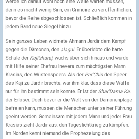
werde ich darauf wohl noch eine Weile warten müssen,
denn es macht wenig Sinn, ein Grimoire zu veröffentlichen,
bevor die Reihe abgeschlossen ist. Schließlich kommen in
jedem Band neue Siegel hinzu.
Sein ganzes Leben widmete Ahmann Jardir dem Kampf
gegen die Dämonen, den
alagai
. Er überlebte die harte
Schule der
Kaji'sharaj
, wuchs über sich hinaus und wurde
mit Hilfe seiner Ehefrau Inevera zum mächtigsten Mann
Krasias, des Wüstenspeers. Als der
Par'Chin
den Speer
des Kaji zu Jardir brachte, war ihm klar, dass diese Waffe
nur für ihn bestimmt sein konnte. Er ist der
Shar'Dama Ka
,
der Erlöser. Doch bevor er die Welt von der Dämonenplage
befreien kann, müssen die Menschen unter seiner Führung
geeint werden. Gemeinsam mit jedem Mann und jeder Frau
Krasias zieht Jardir aus, den Tageslichtkrieg zu kämpfen.
Im Norden kennt niemand die Prophezeiung des