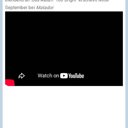
September bei
Matador
.