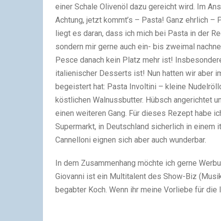
einer Schale Olivenöl dazu gereicht wird. Im Ans
Achtung, jetzt kommt’s – Pasta! Ganz ehrlich – Pa
liegt es daran, dass ich mich bei Pasta in der Re
sondern mir gerne auch ein- bis zweimal nachnehm
Pesce danach kein Platz mehr ist! Insbesondere
italienischer Desserts ist! Nun hatten wir aber 
begeistert hat: Pasta Involtini – kleine Nudelröll
köstlichen Walnussbutter. Hübsch angerichtet und
einen weiteren Gang. Für dieses Rezept habe ich
Supermarkt, in Deutschland sicherlich in einem
Cannelloni eignen sich aber auch wunderbar.
In dem Zusammenhang möchte ich gerne Werbung 
Giovanni ist ein Multitalent des Show-Biz (Musik
begabter Koch. Wenn ihr meine Vorliebe für die I