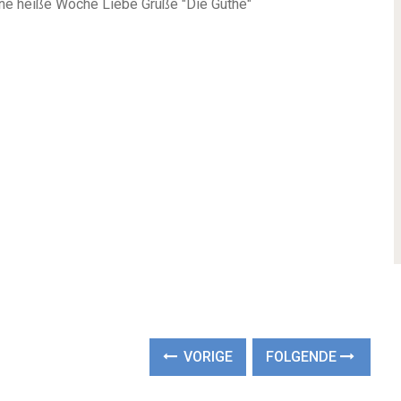
eine heiße Woche
Liebe Grüße
"Die Guthe"
VORIGE
FOLGENDE