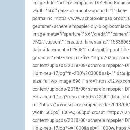
image-title="schereleimpapier DIY Blog Botanis
width="660" data-comments-opened="1" data-
permalink="https://www.schereleimpapier.de/2
gestalten/schereleimpapier-diy-blog-botanische
image-meta="{"aperture":"5.6","credit":"","camera"
7M2","caption":"","created_timestamp":"1533806853",
data-attachment-id="8981" data-jpibfi-post-title
gestalten" data-medium-file="https://i2.wp.co
content/uploads/2018/08/schereleimpapier-DIY
Holz-neu-17.jpg?fit=200%2C300&ssl;=1" data-jpi
size-full wp-image-8981" src="https://i2.wp.
content/uploads/2018/08/schereleimpapier-DIY
Holz-neu-17.jpg?resize=660%2C990" data-jpibf
url="https://www.schereleimpapier.de/2018/08/
width: 660px) 100vw, 660px" srcset="https://
content/uploads/2018/08/schereleimpapier-DIY
Holz-neu-17.jpg?w=1000&ssl;=1 1000w, https: