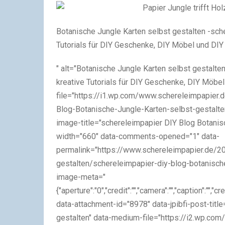
Botanische Jungle Karten selbst gestalten -sche
Tutorials für DIY Geschenke, DIY Möbel und DI
" alt="Botanische Jungle Karten selbst gestalte
kreative Tutorials für DIY Geschenke, DIY Möbe
file="https://i1.wp.com/www.schereleimpapier
Blog-Botanische-Jungle-Karten-selbst-gestalte
image-title="schereleimpapier DIY Blog Botanis
width="660" data-comments-opened="1" data-
permalink="https://www.schereleimpapier.de/2
gestalten/schereleimpapier-diy-blog-botanische-
image-meta="
{"aperture":"0","credit":"","camera":"","caption":"","
data-attachment-id="8978" data-jpibfi-post-title
gestalten" data-medium-file="https://i2.wp.co