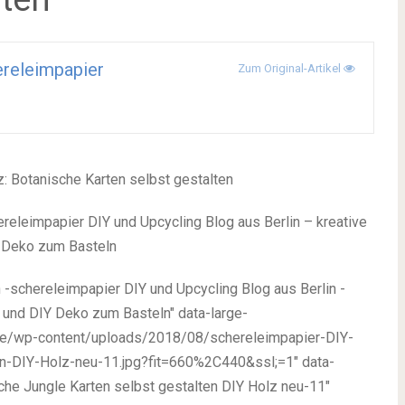
releimpapier
Zum Original-Artikel
releimpapier DIY und Upcycling Blog aus Berlin – kreative
Y Deko zum Basteln
n -schereleimpapier DIY und Upcycling Blog aus Berlin -
l und DIY Deko zum Basteln" data-large-
.de/wp-content/uploads/2018/08/schereleimpapier-DIY-
en-DIY-Holz-neu-11.jpg?fit=660%2C440&ssl;=1" data-
che Jungle Karten selbst gestalten DIY Holz neu-11"