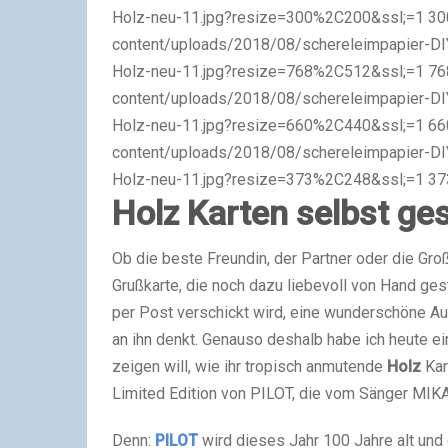
Holz-neu-11.jpg?resize=300%2C200&ssl;=1 300
content/uploads/2018/08/schereleimpapier-DIY
Holz-neu-11.jpg?resize=768%2C512&ssl;=1 768
content/uploads/2018/08/schereleimpapier-DIY
Holz-neu-11.jpg?resize=660%2C440&ssl;=1 660
content/uploads/2018/08/schereleimpapier-DIY
Holz-neu-11.jpg?resize=373%2C248&ssl;=1 37
Holz Karten selbst ge
Ob die beste Freundin, der Partner oder die Groß
Grußkarte, die noch dazu liebevoll von Hand ges
per Post verschickt wird, eine wunderschöne 
an ihn denkt. Genauso deshalb habe ich heute ei
zeigen will, wie ihr tropisch anmutende
Holz
Kar
Limited Edition von PILOT, die vom Sänger MIK
Denn:
PILOT
wird dieses Jahr 100 Jahre alt und