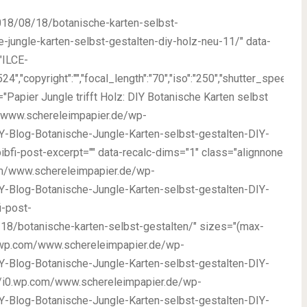
018/08/18/botanische-karten-selbst-
-jungle-karten-selbst-gestalten-diy-holz-neu-11/" data-
:"ILCE-
"copyright":"","focal_length":"70","iso":"250","shutter_speed":"0.01"
="Papier Jungle trifft Holz: DIY Botanische Karten selbst
m/www.schereleimpapier.de/wp-
-Blog-Botanische-Jungle-Karten-selbst-gestalten-DIY-
bfi-post-excerpt="" data-recalc-dims="1" class="alignnone
com/www.schereleimpapier.de/wp-
-Blog-Botanische-Jungle-Karten-selbst-gestalten-DIY-
i-post-
18/botanische-karten-selbst-gestalten/" sizes="(max-
i2.wp.com/www.schereleimpapier.de/wp-
-Blog-Botanische-Jungle-Karten-selbst-gestalten-DIY-
//i0.wp.com/www.schereleimpapier.de/wp-
-Blog-Botanische-Jungle-Karten-selbst-gestalten-DIY-