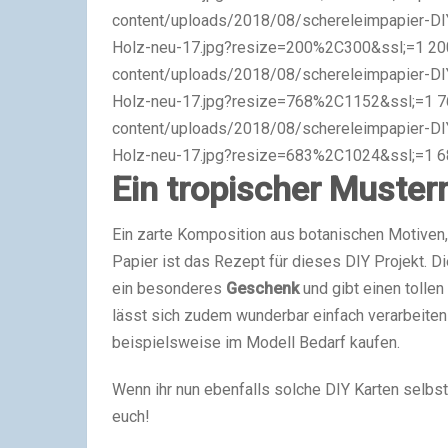
content/uploads/2018/08/schereleimpapier-DIY
Holz-neu-17.jpg?resize=200%2C300&ssl;=1 200
content/uploads/2018/08/schereleimpapier-DIY
Holz-neu-17.jpg?resize=768%2C1152&ssl;=1 76
content/uploads/2018/08/schereleimpapier-DIY
Holz-neu-17.jpg?resize=683%2C1024&ssl;=1 6
Ein tropischer Muster
Ein zarte Komposition aus botanischen Motiven
Papier ist das Rezept für dieses DIY Projekt. D
ein besonderes
Geschenk
und gibt einen tollen
lässt sich zudem wunderbar einfach verarbeiten
beispielsweise im Modell Bedarf kaufen.
Wenn ihr nun ebenfalls solche DIY Karten selbst 
euch!