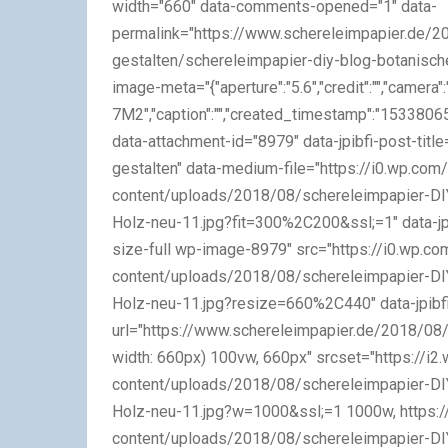
width="660" data-comments-opened="1" data-
permalink="https://www.schereleimpapier.de/2
gestalten/schereleimpapier-diy-blog-botanische
image-meta="{"aperture":"5.6","credit":"","camera"
7M2","caption":"","created_timestamp":"1533806524",
data-attachment-id="8979" data-jpibfi-post-title
gestalten" data-medium-file="https://i0.wp.co
content/uploads/2018/08/schereleimpapier-DIY
Holz-neu-11.jpg?fit=300%2C200&ssl;=1" data-jpi
size-full wp-image-8979" src="https://i0.wp.
content/uploads/2018/08/schereleimpapier-DIY
Holz-neu-11.jpg?resize=660%2C440" data-jpibf
url="https://www.schereleimpapier.de/2018/08/
width: 660px) 100vw, 660px" srcset="https://
content/uploads/2018/08/schereleimpapier-DIY
Holz-neu-11.jpg?w=1000&ssl;=1 1000w, https:
content/uploads/2018/08/schereleimpapier-DIY