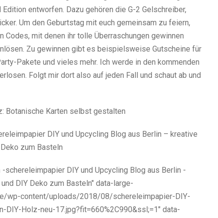
Edition entworfen. Dazu gehören die G-2 Gelschreiber,
Clicker. Um den Geburtstag mit euch gemeinsam zu feiern,
on Codes, mit denen ihr tolle Überraschungen gewinnen
nlösen. Zu gewinnen gibt es beispielsweise Gutscheine für
 Party-Pakete und vieles mehr. Ich werde in den kommenden
losen. Folgt mir dort also auf jeden Fall und schaut ab und
releimpapier DIY und Upcycling Blog aus Berlin – kreative
Y Deko zum Basteln
n -schereleimpapier DIY und Upcycling Blog aus Berlin -
l und DIY Deko zum Basteln" data-large-
.de/wp-content/uploads/2018/08/schereleimpapier-DIY-
en-DIY-Holz-neu-17.jpg?fit=660%2C990&ssl;=1" data-