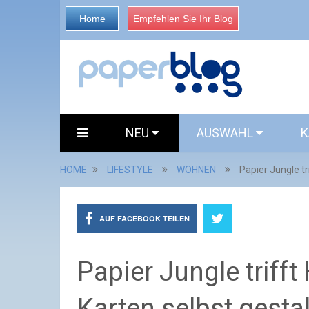
Home
Empfehlen Sie Ihr Blog
NEU
AUSWAHL
K
HOME
LIFESTYLE
WOHNEN
Papier Jungle tr
AUF FACEBOOK TEILEN
Papier Jungle trifft
Karten selbst gesta