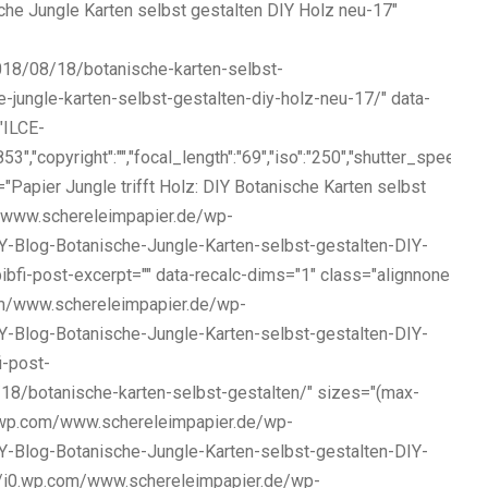
che Jungle Karten selbst gestalten DIY Holz neu-17"
018/08/18/botanische-karten-selbst-
-jungle-karten-selbst-gestalten-diy-holz-neu-17/" data-
:"ILCE-
"copyright":"","focal_length":"69","iso":"250","shutter_speed":"0.01"
="Papier Jungle trifft Holz: DIY Botanische Karten selbst
m/www.schereleimpapier.de/wp-
-Blog-Botanische-Jungle-Karten-selbst-gestalten-DIY-
bfi-post-excerpt="" data-recalc-dims="1" class="alignnone
com/www.schereleimpapier.de/wp-
-Blog-Botanische-Jungle-Karten-selbst-gestalten-DIY-
i-post-
18/botanische-karten-selbst-gestalten/" sizes="(max-
i2.wp.com/www.schereleimpapier.de/wp-
-Blog-Botanische-Jungle-Karten-selbst-gestalten-DIY-
//i0.wp.com/www.schereleimpapier.de/wp-