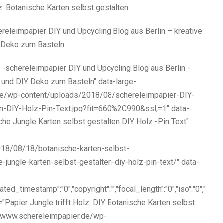
releimpapier DIY und Upcycling Blog aus Berlin – kreative
Y Deko zum Basteln
n -schereleimpapier DIY und Upcycling Blog aus Berlin -
l und DIY Deko zum Basteln" data-large-
.de/wp-content/uploads/2018/08/schereleimpapier-DIY-
n-DIY-Holz-Pin-Text.jpg?fit=660%2C990&ssl;=1" data-
che Jungle Karten selbst gestalten DIY Holz -Pin Text"
018/08/18/botanische-karten-selbst-
jungle-karten-selbst-gestalten-diy-holz-pin-text/" data-
created_timestamp":"0","copyright":"","focal_length":"0","iso":"0","shutte
="Papier Jungle trifft Holz: DIY Botanische Karten selbst
m/www.schereleimpapier.de/wp-