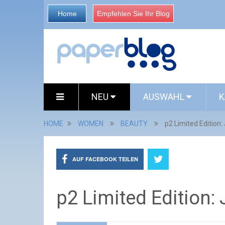
Home
Empfehlen Sie Ihr Blog
NEU
AUSWAHL
K
HOME
WOMEN
BEAUTY
p2 Limited Edition:
AUF FACEBOOK TEILEN
p2 Limited Edition: 