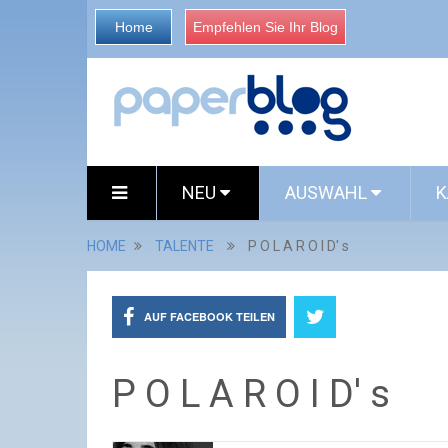
Home
Empfehlen Sie Ihr Blog
NEU
AUSWAHL
K
HOME
TALENTE
P O L A R O I D' s
AUF FACEBOOK TEILEN
P O L A R O I D' s