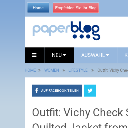
Home
Empfehlen Sie Ihr Blog
NEU
AUSWAHL
K
HOME
WOMEN
LIFESTYLE
Outfit: Vichy Che
AUF FACEBOOK TEILEN
Outfit: Vichy Check 
Quilted Jacket from