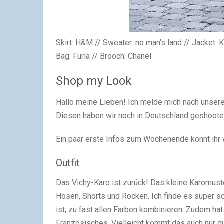
Skirt: H&M // Sweater: no man's land // Jacket: 
Bag: Furla // Brooch: Chanel
Shop my Look
Hallo meine Lieben! Ich melde mich nach unser
Diesen haben wir noch in Deutschland geshootet, 
Ein paar erste Infos zum Wochenende könnt ihr w
Outfit
Das Vichy-Karo ist zurück! Das kleine Karomuster
Hosen, Shorts und Röcken. Ich finde es super s
ist, zu fast allen Farben kombinieren. Zudem ha
Französisches. Vielleicht kommt das auch nur du