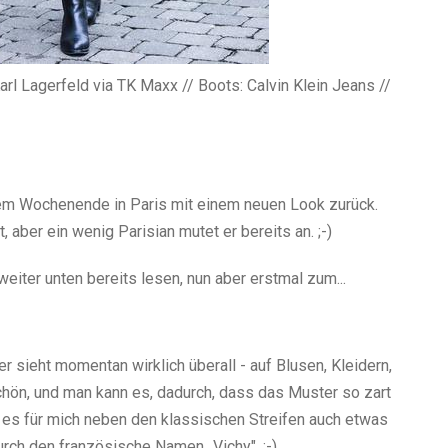
Karl Lagerfeld via TK Maxx // Boots: Calvin Klein Jeans //
em Wochenende in Paris mit einem neuen Look zurück.
aber ein wenig Parisian mutet er bereits an. ;-)
eiter unten bereits lesen, nun aber erstmal zum...
 sieht momentan wirklich überall - auf Blusen, Kleidern,
chön, und man kann es, dadurch, dass das Muster so zart
t es für mich neben den klassischen Streifen auch etwas
rch den französische Namen „Vichy". ;-)