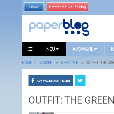
Home
Empfehlen Sie Ihr Blog
NEU
AUSWAHL
K
HOME
WOMEN
LIFESTYLE
OUTFIT: THE GR
AUF FACEBOOK TEILEN
OUTFIT: THE GREE