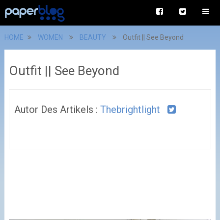
HOME
WOMEN
BEAUTY
Outfit || See Beyond
Outfit || See Beyond
Autor Des Artikels :
Thebrightlight