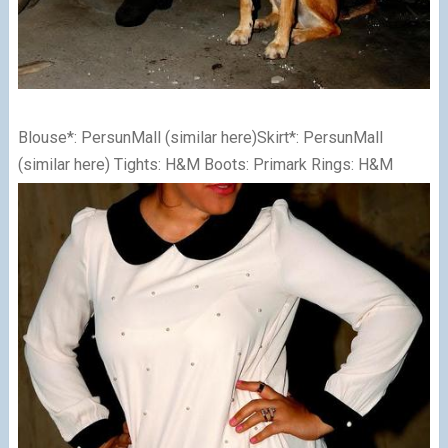
Blouse*: PersunMall (similar here)
Skirt*
: PersunMall
(similar here)
Tights: H&M
Boots: Primark
Rings: H&M