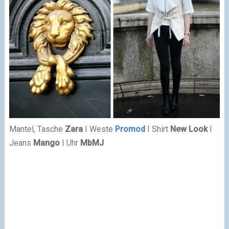
Mantel, Tasche
Zara
I Weste
Promod
I Shirt
New Look
I
Jeans
Mango
I Uhr
MbMJ