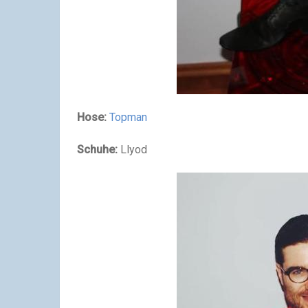
Hose:
Topman
Schuhe:
Llyod