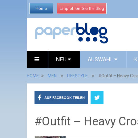
Home
Empfehlen Sie Ihr Blog
NEU
AUSWAHL
K
HOME
MEN
LIFESTYLE
#Outfit – Heavy Cro
AUF FACEBOOK TEILEN
#Outfit – Heavy Cr