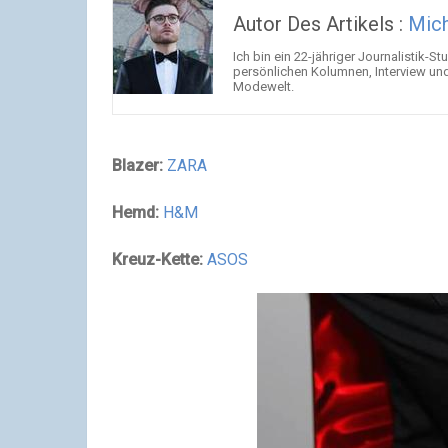
Autor Des Artikels :
Mich
Ich bin ein 22-jähriger Journalistik-
persönlichen Kolumnen, Interview und
Modewelt.
Blazer:
ZARA
Hemd:
H&M
Kreuz-Kette:
ASOS