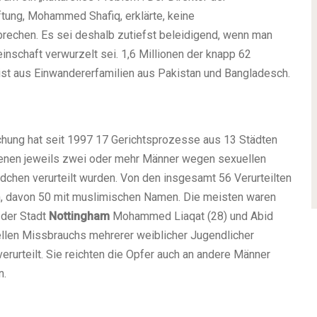
ung, Mohammed Shafiq, erklärte, keine
rechen. Es sei deshalb zutiefst beleidigend, wenn man
inschaft verwurzelt sei. 1,6 Millionen der knapp 62
ist aus Einwandererfamilien aus Pakistan und Bangladesch.
chung hat seit 1997 17 Gerichtsprozesse aus 13 Städten
 denen jeweils zwei oder mehr Männer wegen sexuellen
chen verurteilt wurden. Von den insgesamt 56 Verurteilten
n, davon 50 mit muslimischen Namen. Die meisten waren
 der Stadt
Nottingham
Mohammed Liaqat (28) und Abid
llen Missbrauchs mehrerer weiblicher Jugendlicher
erurteilt. Sie reichten die Opfer auch an andere Männer
n.