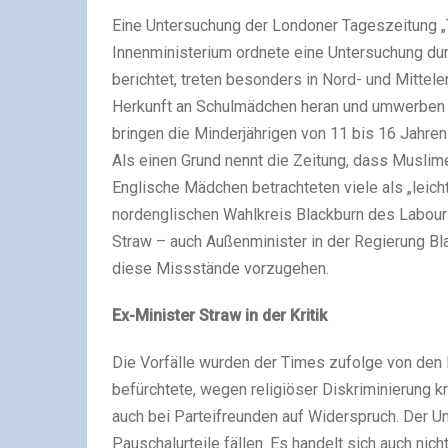
Eine Untersuchung der Londoner Tageszeitung „T
Innenministerium ordnete eine Untersuchung dur
berichtet, treten besonders in Nord- und Mitte
Herkunft an Schulmädchen heran und umwerben s
bringen die Minderjährigen von 11 bis 16 Jahren
Als einen Grund nennt die Zeitung, dass Muslime
Englische Mädchen betrachteten viele als „leich
nordenglischen Wahlkreis Blackburn des Labour-
Straw – auch Außenminister in der Regierung Bla
diese Missstände vorzugehen.
Ex-Minister Straw in der Kritik
Die Vorfälle wurden der Times zufolge von den
befürchtete, wegen religiöser Diskriminierung k
auch bei Parteifreunden auf Widerspruch. Der U
Pauschalurteile fällen. Es handelt sich auch nich