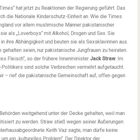
imes“ hat jetzt zu Reaktionen der Regierung geführt. Das
ch die Nationale Kinderschutz-Einheit an. Wie die Times
lengland vor allem muslimische Männer pakistanischer
ie als „Loverboys“ mit Alkohol, Drogen und Sex. Sie
 in ihre Abhängigkeit und beuten sie als Sexsklavinnen aus.
 gehalten seien, nur pakistanische Jungfrauen zu heiraten.
tes Fleisch“, so der frühere Innenminister
Jack Straw
. Im
Politikers sind solche Verbrechen vermehrt aufgetaucht.
ir – rief die pakistanische Gemeinschaft auf, offen gegen
 Behörden weitgehend unter der Decke gehalten, weil man
ritisiert zu werden. Straw stieß wegen seiner Äußerungen
nterhausabgeordnete Keith Vaz sagte, man dürfe keine
t um ein „kulturelles Problem“. Der Direktor der