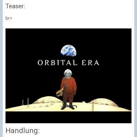
Teaser:
br>
Handlung: