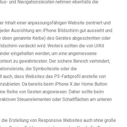
atus- und Navigationsleisten nehmen ebenfalls die
er Inhalt einer anpassungsfähigen Website zentriert und
 jeder Ausrichtung am iPhone Bildschirm gut aussieht und
e oben genannte Kerbe) des Gerätes abgeschnitten oder
ildschirm verdeckt wird. Weiters sollten die von UIKit
Ränder eingehalten werden, um eine angemessene
ntext zu gewährleisten. Der sichere Bereich verhindert,
gationsleiste, die Symbolleiste oder die
lt auch, dass Websites das P3-Farbprofil anstelle von
anzubieten. Da bereits beim iPhone X der Home Button
 eine Reihe von Gesten angewiesen. Daher sollte beim
raktiven Steuerelementen oder Schaltflächen am unteren
 die Erstellung von Responsive Websites auch ohne große