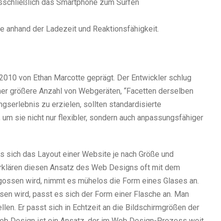
sschließlich das Smartphone zum Surfen
e anhand der Ladezeit und Reaktionsfähigkeit.
2010 von Ethan Marcotte geprägt. Der Entwickler schlug
mmer größere Anzahl von Webgeräten, “Facetten derselben
gserlebnis zu erzielen, sollten standardisierte
um sie nicht nur flexibler, sondern auch anpassungsfähiger
s sich das Layout einer Website je nach Größe und
rklären diesen Ansatz des Web Designs oft mit dem
gossen wird, nimmt es mühelos die Form eines Glases an.
en wird, passt es sich der Form einer Flasche an. Man
llen. Er passt sich in Echtzeit an die Bildschirmgrößen der
eb Design ist ein Ansatz, der im Web Design-Prozess weit