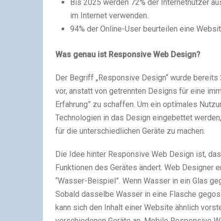
Bis 2025 werden 72% der Internetnutzer au
im Internet verwenden.
94% der Online-User beurteilen eine Websit
Was genau
ist Responsive Web Design?
Der Begriff „Responsive Design“ wurde bereits 
vor, anstatt von getrennten Designs für eine i
Erfahrung” zu schaffen. Um ein optímales Nutzun
Technologien in das Design eingebettet werden, 
für die unterschiedlichen Geräte zu machen.
Die Idee hinter Responsive Web Design ist, das
Funktionen des Gerätes ändert. Web Designer e
“Wasser-Beispiel”. Wenn Wasser in ein Glas ge
Sobald dasselbe Wasser in eine Flasche gegoss
kann sich den Inhalt einer Website ähnlich vorste
verschiedenen Geräte an. Mobile Responsive W