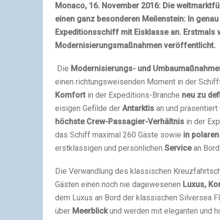
Monaco, 16. November 2016: Die weltmarktfüh
einen ganz besonderen Meilenstein: In genau 
Expeditionsschiff mit Eisklasse an. Erstmals 
Modernisierungsmaßnahmen veröffentlicht.
Die
Modernisierungs- und Umbaumaßnahme
einen richtungsweisenden Moment in der Schifffa
Komfort
in der Expeditions-Branche
neu zu def
eisigen Gefilde der
Antarktis
an und präsentiert
höchste Crew-Passagier-Verhältnis
in der Ex
das Schiff maximal 260 Gäste sowie
in polare
erstklassigen und persönlichen
Service
an Bord 
Die Verwandlung des klassischen Kreuzfahrtsc
Gästen einen noch nie dagewesenen
Luxus, Ko
dem Luxus an Bord der klassischen Silversea Fl
über
Meerblick
und werden mit eleganten und ho