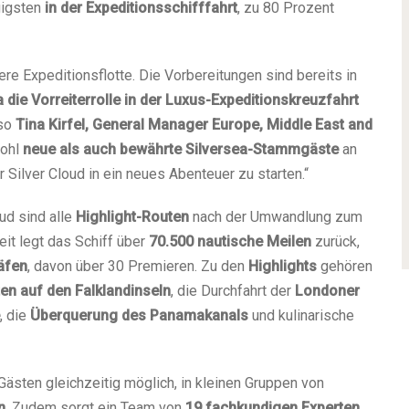
gigsten
in der Expeditionsschifffahrt
, zu 80 Prozent
re Expeditionsflotte. Die Vorbereitungen sind bereits in
a die Vorreiterrolle in der Luxus-Expeditionskreuzfahrt
 so
Tina Kirfel, General Manager Europe, Middle East and
wohl
neue als auch bewährte Silversea-Stammgäste
an
Silver Cloud in ein neues Abenteuer zu starten.“
ud sind alle
Highlight-Routen
nach der Umwandlung zum
eit legt das Schiff über
70.500 nautische Meilen
zurück,
äfen
, davon über 30 Premieren. Zu den
Highlights
gehören
en auf den Falklandinseln
, die Durchfahrt der
Londoner
, die
Überquerung des Panamakanals
und kulinarische
 Gästen gleichzeitig möglich, in kleinen Gruppen von
n
. Zudem sorgt ein Team von
19 fachkundigen Experten