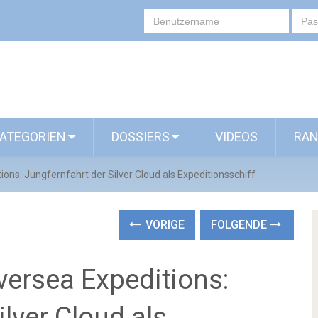
ATEGORIEN
DOSSIERS
VIDEOS
RAN
ions: Jungfernfahrt der Silver Cloud als Expeditionsschiff
VORIGE
FOLGENDE
lversea Expeditions:
lver Cloud als