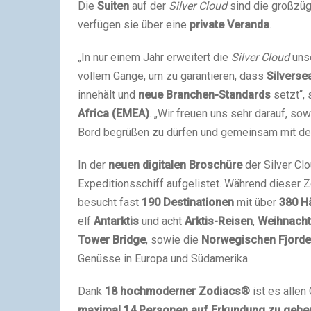
Die
Suiten
auf der
Silver Cloud
sind die großzü
verfügen sie über eine
private Veranda
.
„In nur einem Jahr erweitert die
Silver Cloud
unse
vollem Gange, um zu garantieren, dass
Silverse
innehält und
neue Branchen-Standards
setzt“,
Africa (EMEA)
. „Wir freuen uns sehr darauf, so
Bord begrüßen zu dürfen und gemeinsam mit der 
In der
neuen digitalen Broschüre
der Silver Clo
Expeditionsschiff aufgelistet. Während dieser Z
besucht fast
190 Destinationen
mit über
380 H
elf
Antarktis
und acht
Arktis-Reisen
,
Weihnacht
Tower Bridge
, sowie die
Norwegischen Fjorde
Genüsse in Europa und Südamerika.
Dank
18 hochmoderner Zodiacs®
ist es allen
maximal 14 Personen auf Erkundung zu gehe