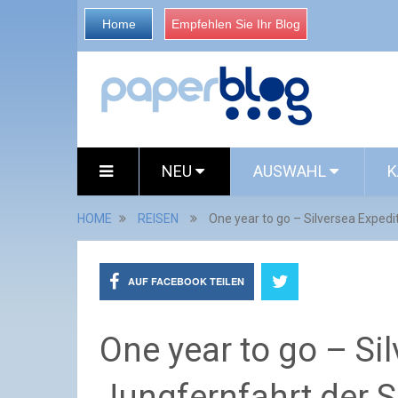
Home
Empfehlen Sie Ihr Blog
NEU
AUSWAHL
K
HOME
REISEN
One year to go – Silversea Expedit
AUF FACEBOOK TEILEN
One year to go – Si
Jungfernfahrt der Si