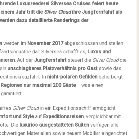
rende Luxusreederei Silversea Cruises feiert heute
einem Jahr tritt die
Silver Cloud
ihre Jungfernfahrt als
werden dazu detaillierte Renderings der
n
werden im
November 2017
abgeschlossen und stellen
hrtsindustrie dar: Silversea schafft es,
Luxus und
inieren
. Auf der
Jungfernfahrt
steuert die
Silver Cloud
die
 ein
unschlagbares Platzverhältnis pro Gast
sowie das
peditionskreuzfahrt. In
nicht-polaren Gefilden
beherbergt
n Regionen nur
maximal 200 Gäste
– was einen
garantiert.
hiffes
Silver Cloud
in ein Expeditionsschiff ermöglicht
mfort und Style
auf
Expeditionsreisen
, vergleichbar mit
otte. Die
luxuriös ausgestatteten Suiten
verfügen alle
chwertigen Materialien sowie neuem Mobiliar eingerichtet.