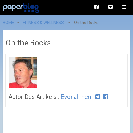
HOME
FITNESS & WELLNESS
On the Rocks…
On the Rocks…
Autor Des Artikels :
Evonallmen