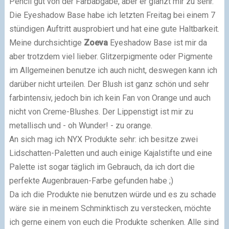
Pencil gut von der Farbabgabe, aber er glänzt mir zu sehr.
Die Eyeshadow Base habe ich letzten Freitag bei einem 7
stündigen Auftritt ausprobiert und hat eine gute Haltbarkeit.
Meine durchsichtige
Zoeva
Eyeshadow Base ist mir da
aber trotzdem viel lieber. Glitzerpigmente oder Pigmente
im Allgemeinen benutze ich auch nicht, deswegen kann ich
darüber nicht urteilen. Der Blush ist ganz schön und sehr
farbintensiv, jedoch bin ich kein Fan von Orange und auch
nicht von Creme-Blushes. Der Lippenstigt ist mir zu
metallisch und - oh Wunder! - zu orange.
An sich mag ich NYX Produkte sehr: ich besitze zwei
Lidschatten-Paletten und auch einige Kajalstifte und eine
Palette ist sogar täglich im Gebrauch, da ich dort die
perfekte Augenbrauen-Farbe gefunden habe ;)
Da ich die Produkte nie benutzen würde und es zu schade
wäre sie in meinem Schminktisch zu verstecken, möchte
ich gerne einem von euch die Produkte schenken. Alle sind