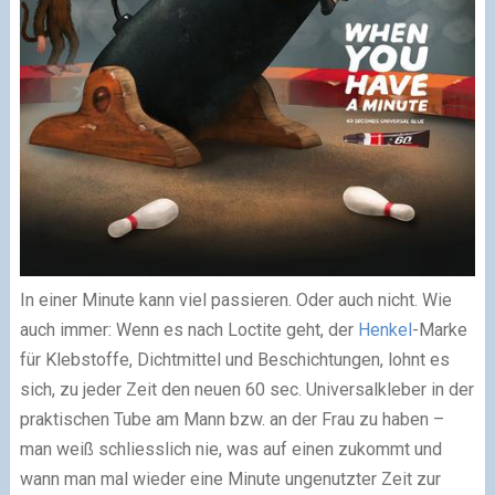
In einer Minute kann viel passieren. Oder auch nicht. Wie
auch immer: Wenn es nach Loctite geht, der
Henkel
-Marke
für Klebstoffe, Dichtmittel und Beschichtungen, lohnt es
sich, zu jeder Zeit den neuen 60 sec. Universalkleber in der
praktischen Tube am Mann bzw. an der Frau zu haben –
man weiß schliesslich nie, was auf einen zukommt und
wann man mal wieder eine Minute ungenutzter Zeit zur