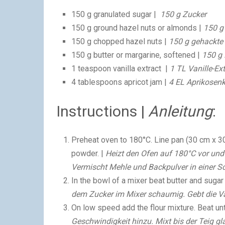
150 g granulated sugar |
150 g Zucker
150 g ground hazel nuts or almonds |
150 g
150 g chopped hazel nuts |
150 g gehackte
150 g butter or margarine, softened |
150 g 
1 teaspoon vanilla extract |
1 TL Vanille-Ext
4 tablespoons apricot jam |
4 EL Aprikosenk
Instructions |
Anleitung
:
Preheat oven to 180°C. Line pan (30 cm x 30
powder. |
Heizt den Ofen auf 180°C vor und
Vermischt Mehle und Backpulver in einer S
In the bowl of a mixer beat butter and sugar 
dem Zucker im Mixer schaumig. Gebt die Van
On low speed add the flour mixture. Beat un
Geschwindigkeit hinzu. Mixt bis der Teig gla