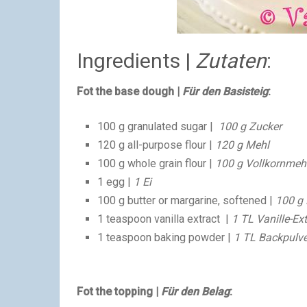
Ingredients |
Zutaten
:
Fot the base dough |
Für den Basisteig
:
100 g granulated sugar |
100 g Zucker
120 g all-purpose flour |
120 g Mehl
100 g whole grain flour |
100 g Vollkornmeh
1 egg |
1 Ei
100 g butter or margarine, softened |
100 g 
1 teaspoon vanilla extract |
1 TL Vanille-Ext
1 teaspoon baking powder |
1 TL Backpulve
Fot the topping |
Für den Belag
: