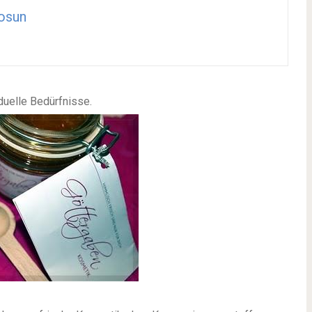
osun
duelle Bedürfnisse.