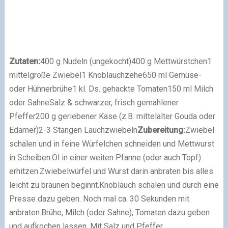
Zutaten:
400 g Nudeln (ungekocht)
400 g Mettwürstchen
1
mittelgroße Zwiebel
1 Knoblauchzehe
650 ml Gemüse-
oder Hühnerbrühe
1 kl. Ds. gehackte Tomaten
150 ml Milch
oder Sahne
Salz & schwarzer, frisch gemahlener
Pfeffer
200 g geriebener Käse (z.B. mittelalter Gouda oder
Edamer)
2-3 Stangen Lauchzwiebeln
Zubereitung:
Zwiebel
schälen und in feine Würfelchen schneiden und Mettwurst
in Scheiben.
Öl in einer weiten Pfanne (oder auch Topf)
erhitzen.
Zwiebelwürfel und Wurst darin anbraten bis alles
leicht zu bräunen beginnt.
Knoblauch schälen und durch eine
Presse dazu geben. Noch mal ca. 30 Sekunden mit
anbraten.
Brühe, Milch (oder Sahne), Tomaten dazu geben
und aufkochen lassen. Mit Salz und Pfeffer