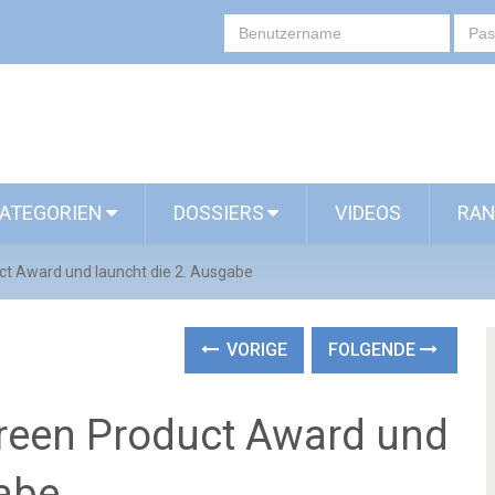
ATEGORIEN
DOSSIERS
VIDEOS
RAN
t Award und launcht die 2. Ausgabe
VORIGE
FOLGENDE
reen Product Award und
gabe