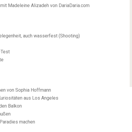
w mit Madeleine Alizadeh von DariaDaria.com
Gelegenheit, auch wasserfest (Shooting)
-Test
te
men von Sophia Hoffmann
uriositäten aus Los Angeles
nden Balkon
außen
n Paradies machen