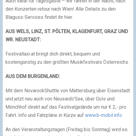
Auch ideal für Tagesgäste – wir fahren in der Nacht, nach
den Konzerten retour nach Wien! Alle Details zu den
Blaguss-Services findet ihr hier.
AUS WELS, LINZ, ST. PÖLTEN, KLAGENFURT, GRAZ UND
WR. NEUSTADT:
Festivaltaxi.at bringt dich direkt, bequem und
kostengünstig zu den größten Musikfestivals Österreichs.
AUS DEM BURGENLAND:
Mit dem NovarockShuttle von Mattersburg über Eisenstadt
und jetzt neu auch von Neusiedl/See, über Gols und
Mönchhof direkt auf das Festivalgelände um nur € 2,- pro
Fahrt. Info und Fahrpläne in Kürze auf
www.b-mobil.info
An den Veranstaltungstagen (Freitag bis Sonntag) wird es