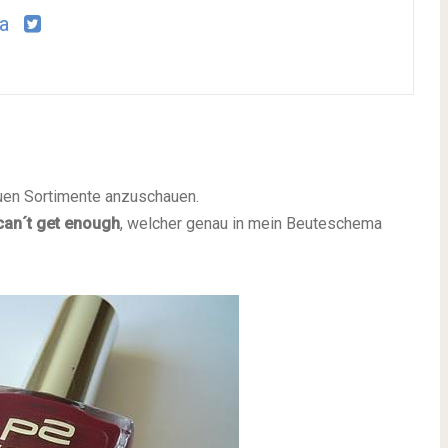
a
euen Sortimente anzuschauen.
can´t get enough
, welcher genau in mein Beuteschema