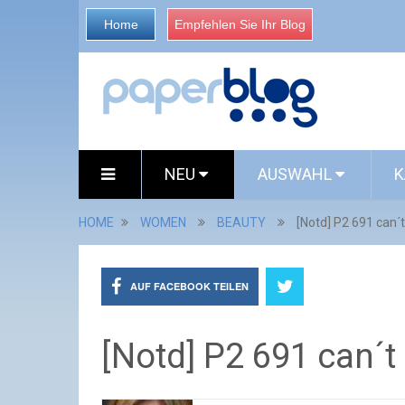
Home
Empfehlen Sie Ihr Blog
NEU
AUSWAHL
K
HOME
WOMEN
BEAUTY
[Notd] P2 691 can´
AUF FACEBOOK TEILEN
[Notd] P2 691 can´t