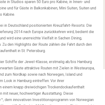
te in Studios sparen 50 Euro pro Kabine, in Innen- und
ne und für Gäste in Balkonkabinen, Mini Suiten, Suiten und
o Kabine.
 in Deutschland positionierten Kreuzfahrt-Resorts: Die
lieferung 2014 nach Europa zurückkehren wird, bedient die
wird eine unerreichte Vielfalt in Sachen Dining,
. Zu den Highlights der Route zählen die Fahrt durch den
ufenthalt in St. Petersburg.
vier Schiffe der Jewel-Klasse, erstmalig ab/bis Hamburg
rwarten Gäste attraktive Routen mit Zielen in Westeuropa,
nd zum Nordkap sowie nach Norwegen, Island und
em Look in Hamburg eintreffen: Vor ihrer
in einem knapp dreiwöchigen Trockendockaufenthalt
n mit neuer, hochwertiger Ausstattung. Diese
e™, dem innovativen Investitionsprogramm von Norwegian