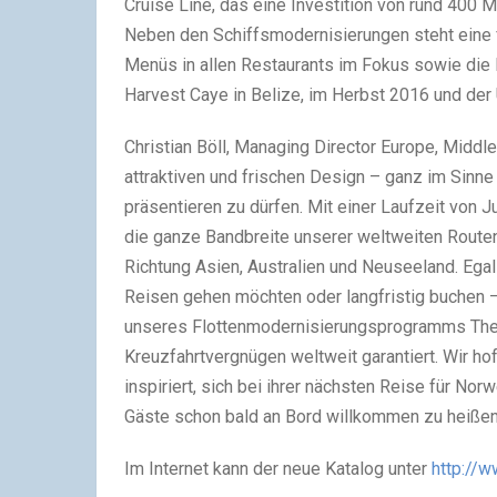
Cruise Line, das eine Investition von rund 400 M
Neben den Schiffsmodernisierungen steht eine 
Menüs in allen Restaurants im Fokus sowie die N
Harvest Caye in Belize, im Herbst 2016 und der 
Christian Böll, Managing Director Europe, Middle
attraktiven und frischen Design – ganz im Sinne
präsentieren zu dürfen. Mit einer Laufzeit von 
die ganze Bandbreite unserer weltweiten Route
Richtung Asien, Australien und Neuseeland. Egal
Reisen gehen möchten oder langfristig buchen 
unseres Flottenmodernisierungsprogramms The
Kreuzfahrtvergnügen weltweit garantiert. Wir h
inspiriert, sich bei ihrer nächsten Reise für Nor
Gäste schon bald an Bord willkommen zu heißen
Im Internet kann der neue Katalog unter
http://w