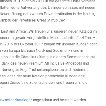
illionen US-Dollar bis 2017 in die gesamte Flotte vorsieht.
flottenweite Aufwertung des Diningerlebnisses mit neuen
eueröffnung der zweiten Privatdestination in der Karibik,
Umbau der Privatinsel Great Stirrup Cay.
 East and Africa: „Wir freuen uns, unseren neuen Katalog im
 unseres gerade vorgestellten Markenauftritts Feel Free –
Juni 2016 bis Oktober 2017 zeigen wir unseren Kunden darin
n von Europa bis nach Nord- und Südamerika und in
 also, ob die Gäste kurzfristig in diesem Sommer noch auf
– dank des neuen Premium All Inclusive-Angebots und
 Norwegian Edge™ ist unkompliziertes und modernes
offen, dass der neue Katalog potenzielle Kunden dazu
wegian Cruise Line zu entscheiden, und freuen uns, die
.“
ww.ncl.de/kataloge/
angeschaut und bestellt werden.