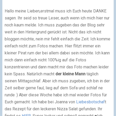
Hallo meine Lieben,
erstmal muss ich Euch heute DANKE
sagen. Ihr seid so treue Leser, auch wenn ich mich hier nur
noch kaum melde. Ich muss zugeben das der Blog sehr
weit in den Hintergrund gerückt ist. Nicht das ich nicht
bloggen möchte, nein mir fehlt einfach die Zeit. Ich komme
einfach nicht zum Fotos machen. Hier flitzt immer ein
kleiner Pirat rum der bei allem dabei sein möchte. Ich kann
mich dann einfach nicht 100%ig auf die Fotos
konzentrieren und dann macht mir das Foto machen leider
kein Spass. Natürlich macht
der kleine Mann
täglich
seinen Mittagschlaf. Aber ich muss zugeben, ich bin in der
Zeit selber gerne faul, lieg auf dem Sofa und schlaf ne
runde :)
Aber diese Woche habe ich mal wieder Fotos für
Euch gemacht. Ich habe bei Joanna von
Liebesbotschaf
t
das Rezept für den leckeren Nizza Salat gefunden. Ihr
findet es
HIER
. Super lecker und schnell gemacht ♥
Ich