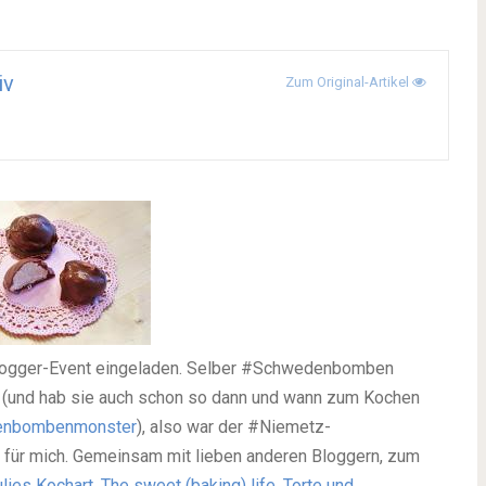
iv
Zum Original-Artikel
 Blogger-Event eingeladen. Selber #Schwedenbomben
 (und hab sie auch schon so dann und wann zum Kochen
enbombenmonster
), also war der #Niemetz-
ür mich. Gemeinsam mit lieben anderen Bloggern, zum
ulies Kochart
,
The sweet (baking) life
,
Torte und