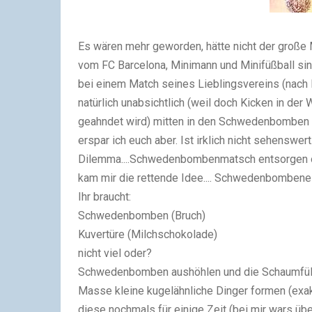
Es wären mehr geworden, hätte nicht der große 
vom FC Barcelona, Minimann und Minifüßball sind
bei einem Match seines Lieblingsvereins (nach R
natürlich unabsichtlich (weil doch Kicken in de
geahndet wird) mitten in den Schwedenbomben
erspar ich euch aber. Ist irklich nicht sehenswert
Dilemma....Schwedenbombenmatsch entsorgen od
kam mir die rettende Idee.... Schwedenbombeneis
Ihr braucht:
Schwedenbomben (Bruch)
Kuvertüre (Milchschokolade)
nicht viel oder?
Schwedenbomben aushöhlen und die Schaumfülle f
Masse kleine kugelähnliche Dinger formen (exak
diese nochmals für einige Zeit (bei mir wars übe