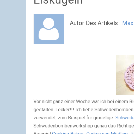
Autor Des Artikels :
Max
Vor nicht ganz einer Woche war ich bei einem
gestalten. Lecker!!! Ich liebe Schwedenbomben
verwendet, zum Beispiel für gruselige
Schwed
Schwedenbombenworkshop genau das Richtige f
Beispiel
Cooking Bakery
,
Gudrun von Mödling
,
J