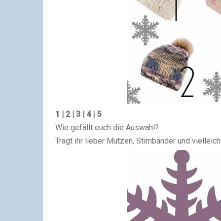
1
|
2
|
3
|
4
|
5
Wie gefällt euch die Auswahl?
Tragt ihr lieber Mützen, Stirnbänder und vielleich