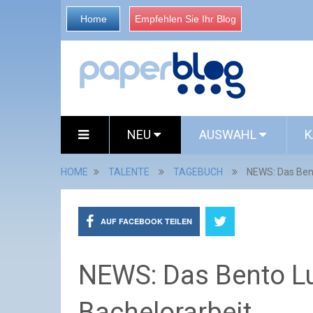
Home
Empfehlen Sie Ihr Blog
NEU
AUSWAHL
K
HOME
TALENTE
TAGEBUCH
NEWS: Das Ben
AUF FACEBOOK TEILEN
NEWS: Das Bento L
Bachelorarbeit