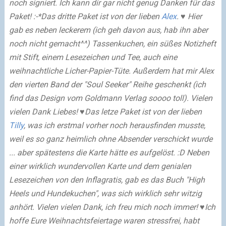
noch signiert. Ich kann dir gar nicht genug Danken für das
Paket! :-*
Das dritte Paket ist von der lieben
Alex
. ♥ Hier
gab es neben leckerem (ich geh davon aus, hab ihn aber
noch nicht gemacht^^) Tassenkuchen, ein süßes Notizheft
mit Stift, einem Lesezeichen und Tee, auch eine
weihnachtliche Licher-Papier-Tüte. Außerdem hat mir Alex
den vierten Band der "Soul Seeker" Reihe geschenkt (ich
find das Design vom Goldmann Verlag soooo toll). Vielen
vielen Dank Liebes! ♥
Das letze Paket ist von der lieben
Tilly
, was ich erstmal vorher noch herausfinden musste,
weil es so ganz heimlich ohne Absender verschickt wurde
... aber spätestens die Karte hätte es aufgelöst. :D Neben
einer wirklich wundervollen Karte und dem genialen
Lesezeichen von den Inflagratis, gab es das Buch "High
Heels und Hundekuchen", was sich wirklich sehr witzig
anhört. Vielen vielen Dank, ich freu mich noch immer! ♥
Ich
hoffe Eure Weihnachtsfeiertage waren stressfrei, habt