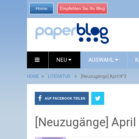
Home
Empfehlen Sie Ihr Blog
NEU
AUSWAHL
K
HOME
LITERATUR
[Neuzugänge] April N°3
AUF FACEBOOK TEILEN
[Neuzugänge] April