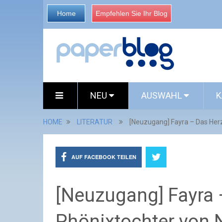
Home
Empfehlen Sie Ihr Blog
NEU
AUSWAHL
K
HOME
LITERATUR
[Neuzugang] Fayra – Das Herz
AUF FACEBOOK TEILEN
[Neuzugang] Fayra 
Phönixtochter von 