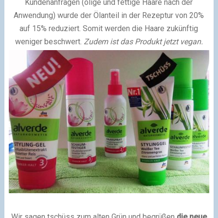
Kundenanfragen (ölige und fettige Haare nach der
Anwendung) wurde der Ölanteil in der Rezeptur von 20%
auf 15% reduziert. Somit werden die Haare zukünftig
weniger beschwert.
Zudem ist das Produkt jetzt vegan.
Wir sagen tschüss zum alten Grün und begrüßen
die neue