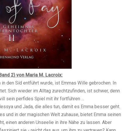
Band 2) von Maria M. Lacroix:
n den Síd entführt wurde, ist Emmas Wille gebrochen. In
et. Sich wieder im Alltag zurechtzufinden, ist schwer, denn
ll sein perfides Spiel mit ihr fortführen …
Nessya und Jada, die alles tun, damit es Emma besser geht.
des und in der magischen Welt zuhause, bietet Emma seinen
ht, einen anderen Unseelie in ihre Nähe zu lassen. Aber
ziniert sie - reicht das aus, um ihm zu vertrauen? Kann