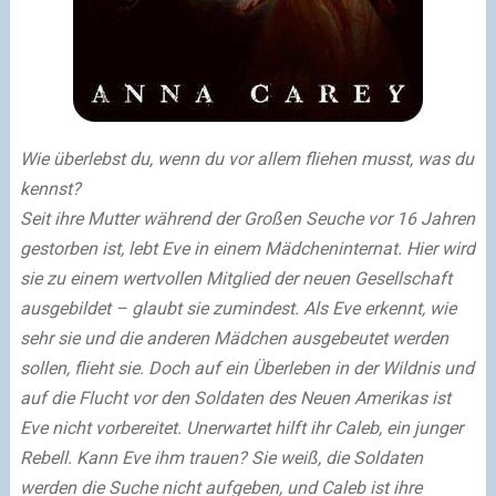
Wie überlebst du, wenn du vor allem fliehen musst, was du
kennst?
Seit ihre Mutter während der Großen Seuche vor 16 Jahren
gestorben ist, lebt Eve in einem Mädcheninternat. Hier wird
sie zu einem wertvollen Mitglied der neuen Gesellschaft
ausgebildet – glaubt sie zumindest. Als Eve erkennt, wie
sehr sie und die anderen Mädchen ausgebeutet werden
sollen, flieht sie. Doch auf ein Überleben in der Wildnis und
auf die Flucht vor den Soldaten des Neuen Amerikas ist
Eve nicht vorbereitet. Unerwartet hilft ihr Caleb, ein junger
Rebell. Kann Eve ihm trauen? Sie weiß, die Soldaten
werden die Suche nicht aufgeben, und Caleb ist ihre