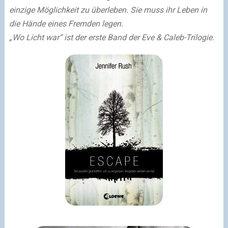
einzige Möglichkeit zu überleben. Sie muss ihr Leben in
die Hände eines Fremden legen.
„Wo Licht war“ ist der erste Band der Eve & Caleb-Trilogie.