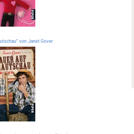
autschau” von Janet Gover