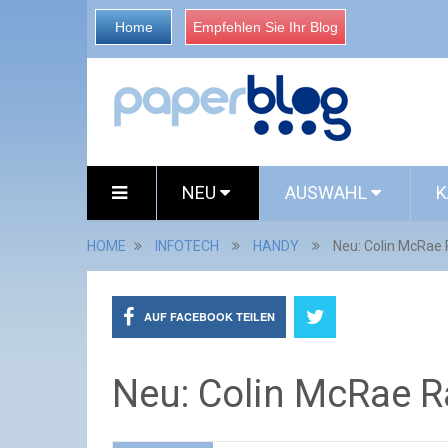
Home
Empfehlen Sie Ihr Blog
NEU
AUSWAHL
K
HOME
INFOTECH
HANDY
Neu: Colin McRae 
AUF FACEBOOK TEILEN
Neu: Colin McRae Ra