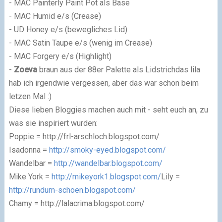
- MAC Painterly Paint Pot als Base
- MAC Humid e/s (Crease)
- UD Honey e/s (bewegliches Lid)
- MAC Satin Taupe e/s (wenig im Crease)
- MAC Forgery e/s (Highlight)
-
Zoeva
braun aus der 88er Palette als Lidstrichdas lila
hab ich irgendwie vergessen, aber das war schon beim
letzen Mal :)
Diese lieben Bloggies machen auch mit - seht euch an, zu
was sie inspiriert wurden:
Poppie = http://frl-arschloch.blogspot.com/
Isadonna =
http://smoky-eyed.blogspot.com/
Wandelbar =
http://wandelbar.blogspot.com/
Mike York =
http://mikeyork1.blogspot.com/
Lily =
http://rundum-schoen.blogspot.com/
Chamy = http://lalacrima.blogspot.com/