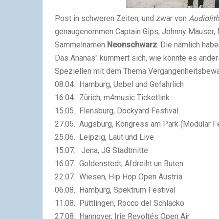
Post in schweren Zeiten, und zwar von
Audiolit
genaugenommen Captain Gips, Johnny Mauser, Ma
Sammelnamen
Neonschwarz
. Die nämlich hab
Das Ananas" kümmert sich, wie könnte es anders
Speziellen mit dem Thema Vergangenheitsbewälti
08.04. Hamburg, Uebel und Gefährlich
16.04. Zürich, m4music Ticketlink
15.05. Flensburg, Dockyard Festival
27.05. Augsburg, Kongress am Park (Modular Fe
25.06. Leipzig, Laut und Live
15.07. Jena, JG Stadtmitte
16.07. Goldenstedt, Afdreiht un Buten
22.07. Wiesen, Hip Hop Open Austria
06.08. Hamburg, Spektrum Festival
11.08. Püttlingen, Rocco del Schlacko
27.08. Hannover, Irie Revoltés Open Air