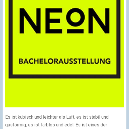
Es ist kubisch und leichter als Luft, es ist stabil und
gasförmig, es ist farblos und edel. Es ist eines der