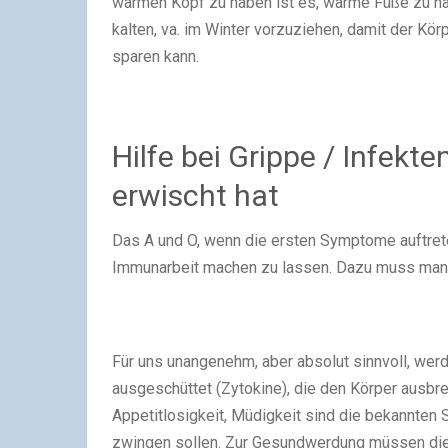
warmen Kopf zu haben ist es, warme Füße zu h
kalten, va. im Winter vorzuziehen, damit der Kör
sparen kann.
Hilfe bei Grippe / Infekt
erwischt hat
Das A und O, wenn die ersten Symptome auftrete
Immunarbeit machen zu lassen. Dazu muss man s
Für uns unangenehm, aber absolut sinnvoll, wer
ausgeschüttet (Zytokine), die den Körper ausb
Appetitlosigkeit, Müdigkeit sind die bekannten
zwingen sollen. Zur Gesundwerdung müssen die