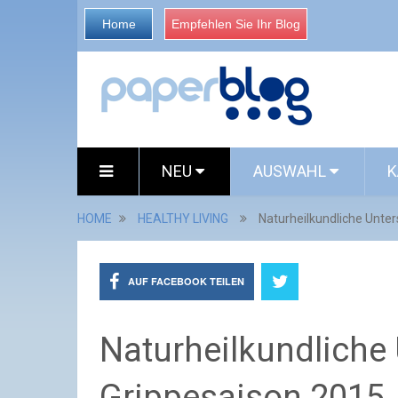
Home
Empfehlen Sie Ihr Blog
NEU
AUSWAHL
K
HOME
HEALTHY LIVING
Naturheilkundliche Unter
AUF FACEBOOK TEILEN
Naturheilkundliche 
Grippesaison 2015