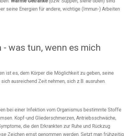
aben.
Warme Getränke
(bzw. Suppen, siehe oben) sind
per seine Energien für andere, wichtige (Immun-) Arbeiten
en - was tun, wenn es mich
n ist es, dem Körper die Möglichkeit zu geben, seine
ich ausreichend Zeit nehmen, sich z.B. ausruhen.
den bei einer Infektion vom Organismus bestimmte Stoffe
remsen. Kopf-und Gliederschmerzen, Antriebsschwäche,
 Symptome, die den Erkrankten zur Ruhe und Rückzug
se Zeichen ernst genommen werden. Setzt man frühzeitig